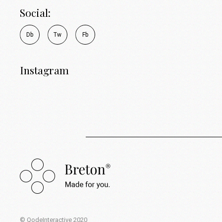
Social:
D
b
T
w
F
b
Instagram
© QodeInteractive 2020