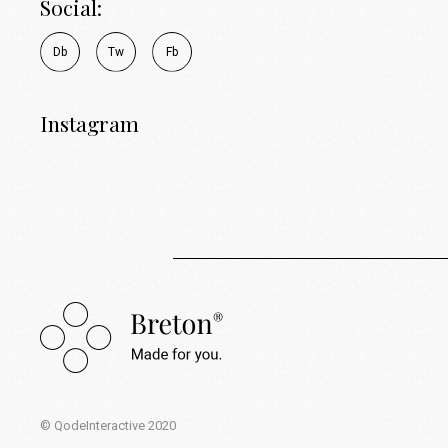
Social:
D
b
T
w
F
b
Instagram
© QodeInteractive 2020