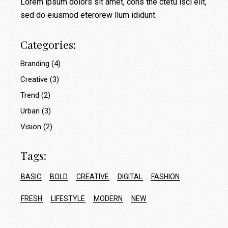
Lorem ipsum dolors sit amet, cons the ctetu isci elit,
sed do eiusmod eterorew llum ididunt.
Categories:
Branding
(4)
Creative
(3)
Trend
(2)
Urban
(3)
Vision
(2)
Tags:
BASIC
BOLD
CREATIVE
DIGITAL
FASHION
FRESH
LIFESTYLE
MODERN
NEW