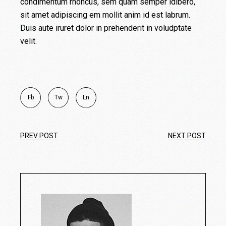
condimentum rhoncus, sem quam semper ldibero,
sit amet adipiscing em mollit anim id est labrum.
Duis aute iruret dolor in prehenderit in voludptate
velit.
Fb
Tw
Ln
PREV POST
NEXT POST